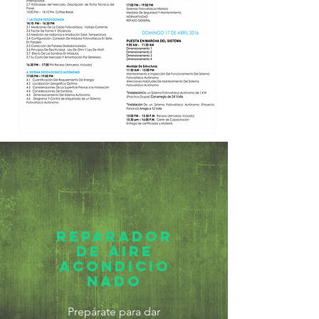
Reparador
de aire
acondicio
nado
Prepárate para dar